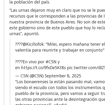
la población del país.
“Las urnas dejaron muy en claro que no se le pue
recursos que le corresponden a las provincias de 
nuestra provincia de Buenos Aires. No son de est
este gobierno sino de este pueblo que hoy lo rec
urnas”, apuntó.
????️
@Kicillofok
: "Milei, espero mañana tener e
valentía para reunirte y trabajar en conjunto"
????En vivo por
#C5N
y
en
https://t.co/9fxDe5Kt8s
pic.twitter.com/i
— C5N (@C5N)
September 8, 2025
“Los bonaerenses la están pasando mal, vamos
siendo el escudo con todos los instrumentos 
pueblo de la provincia, pero vamos a seguir t
las otras provincias ante la desintegración qu
gobierno nacional”, añadió.