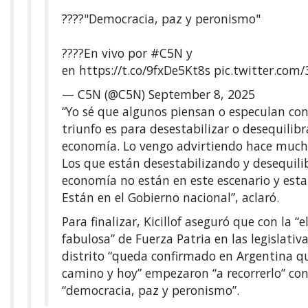
????"Democracia, paz y peronismo"
????En vivo por
#C5N
y
en
https://t.co/9fxDe5Kt8s
pic.twitter.co
— C5N (@C5N)
September 8, 2025
“Yo sé que algunos piensan o especulan con
triunfo es para desestabilizar o desequilibr
economía. Lo vengo advirtiendo hace much
Los que están desestabilizando y desequili
economía no están en este escenario y esta 
Están en el Gobierno nacional”, aclaró.
Para finalizar, Kicillof aseguró que con la “e
fabulosa” de Fuerza Patria en las legislativa
distrito “queda confirmado en Argentina q
camino y hoy” empezaron “a recorrerlo” co
“democracia, paz y peronismo”.