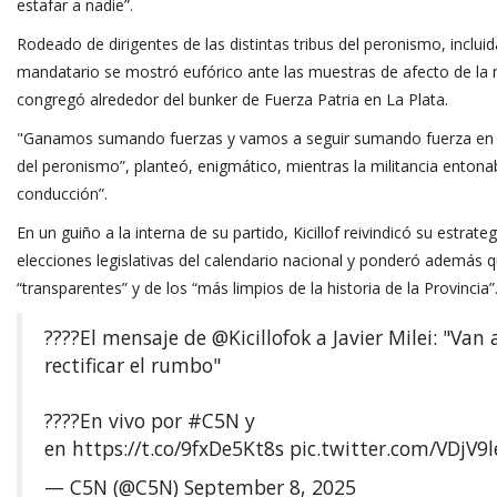
estafar a nadie”.
Rodeado de dirigentes de las distintas tribus del peronismo, inclui
mandatario se mostró eufórico ante las muestras de afecto de la m
congregó alrededor del bunker de Fuerza Patria en La Plata.
"Ganamos sumando fuerzas y vamos a seguir sumando fuerza en 
del peronismo”, planteó, enigmático, mientras la militancia entona
conducción”.
En un guiño a la interna de su partido, Kicillof reivindicó su estrate
elecciones legislativas del calendario nacional y ponderó además 
“transparentes” y de los “más limpios de la historia de la Provincia”
????️El mensaje de
@Kicillofok
a Javier Milei: "Van
rectificar el rumbo"
????En vivo por
#C5N
y
en
https://t.co/9fxDe5Kt8s
pic.twitter.com/VDjV9
— C5N (@C5N)
September 8, 2025