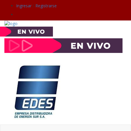
Ingresar
/
Registrarse