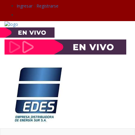
Ingresar
/
Registrarse