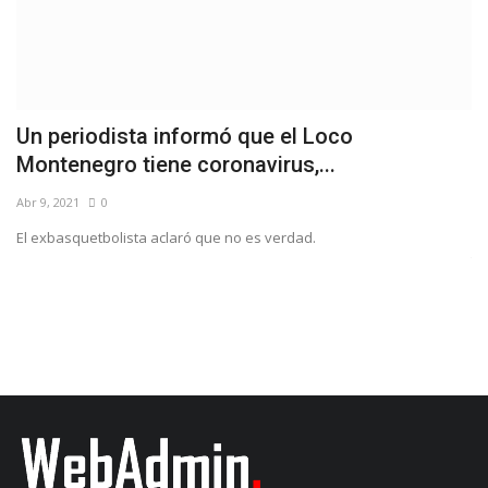
Un periodista informó que el Loco
C
Montenegro tiene coronavirus,...
d
Abr 9, 2021
0
Ab
El exbasquetbolista aclaró que no es verdad.
El
te