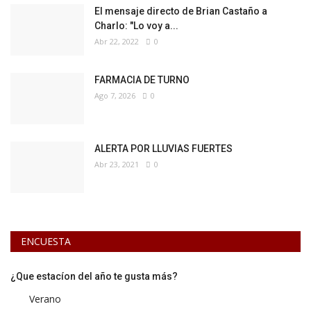
El mensaje directo de Brian Castaño a
Charlo: "Lo voy a...
Abr 22, 2022
0
FARMACIA DE TURNO
Ago 7, 2026
0
ALERTA POR LLUVIAS FUERTES
Abr 23, 2021
0
ENCUESTA
¿Que estacíon del año te gusta más?
Verano