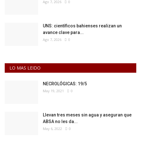
Ago 7, 2026
0
UNS: científicos bahienses realizan un
avance clave para...
Ago 7, 2026
0
LO MAS LEIDO
NECROLÓGICAS: 19/5
May 19, 2021
0
Llevan tres meses sin agua y aseguran que
ABSA no les da...
May 6, 2022
0