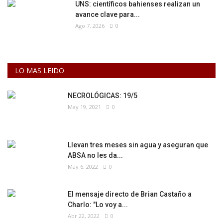
UNS: científicos bahienses realizan un
avance clave para...
Ago 7, 2026
0
LO MAS LEIDO
NECROLÓGICAS: 19/5
May 19, 2021
0
Llevan tres meses sin agua y aseguran que
ABSA no les da...
May 6, 2022
0
El mensaje directo de Brian Castaño a
Charlo: "Lo voy a...
Abr 22, 2022
0