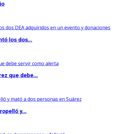
io
tó los dos...
rez que debe...
opelló y...