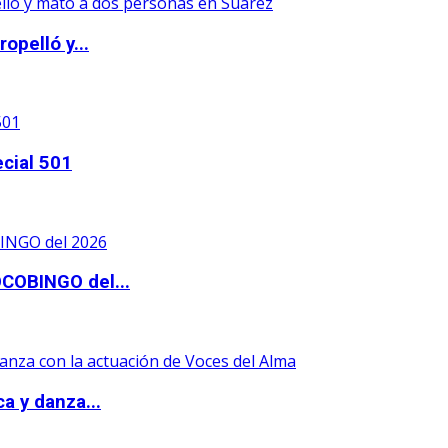
opelló y...
ecial 501
OCOBINGO del...
a y danza...