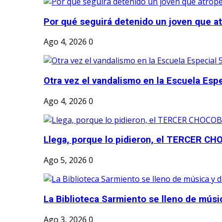
Por qué seguirá detenido un joven que atr
Ago 4, 2026
0
Otra vez el vandalismo en la Escuela Esp
Ago 4, 2026
0
Llega, porque lo pidieron, el TERCER CH
Ago 5, 2026
0
La Biblioteca Sarmiento se lleno de músic
Ago 3, 2026
0