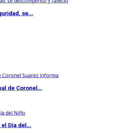
uridad, se...
al de Coronel...
l Dia del...