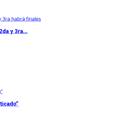
da y 3ra...
ticado”