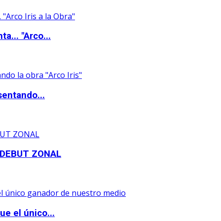
a... "Arco...
sentando...
 DEBUT ZONAL
e el único...