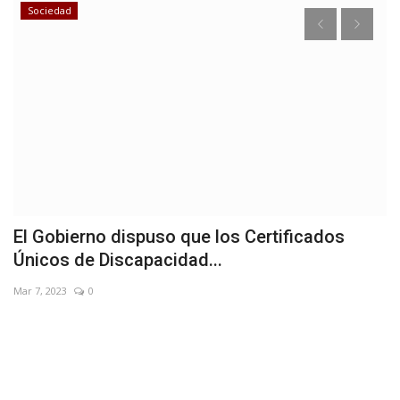
Sociedad
El Gobierno dispuso que los Certificados
E
Únicos de Discapacidad...
e
Mar 7, 2023
0
Ma
A