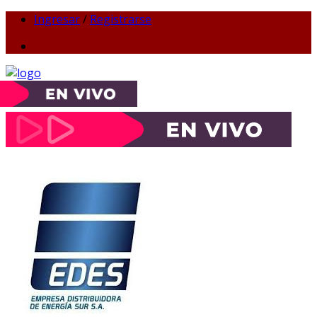
Ingresar
/
Registrarse