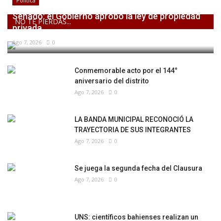
Politica
Senado: el Gobierno aprobó la ley de propiedad
NO TE PIERDAS...
privada,...
Ago 7, 2026
0
Conmemorable acto por el 144°
aniversario del distrito
Ago 7, 2026
0
LA BANDA MUNICIPAL RECONOCIÓ LA
TRAYECTORIA DE SUS INTEGRANTES
Ago 7, 2026
0
Se juega la segunda fecha del Clausura
Ago 7, 2026
0
UNS: científicos bahienses realizan un