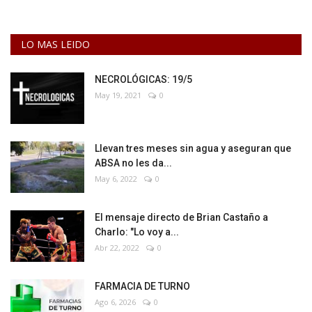
LO MAS LEIDO
NECROLÓGICAS: 19/5
May 19, 2021
0
Llevan tres meses sin agua y aseguran que
ABSA no les da...
May 6, 2022
0
El mensaje directo de Brian Castaño a
Charlo: "Lo voy a...
Abr 22, 2022
0
FARMACIA DE TURNO
Ago 6, 2026
0