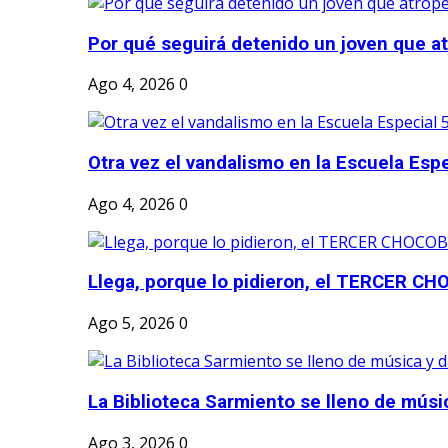
Por qué seguirá detenido un joven que atr
Ago 4, 2026
0
Otra vez el vandalismo en la Escuela Esp
Ago 4, 2026
0
Llega, porque lo pidieron, el TERCER CH
Ago 5, 2026
0
La Biblioteca Sarmiento se lleno de músic
Ago 3, 2026
0