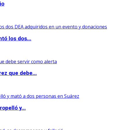
io
tó los dos...
rez que debe...
opelló y...