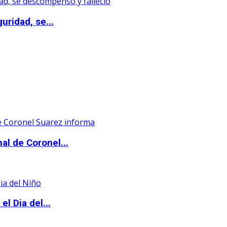
uridad, se...
al de Coronel...
l Dia del...