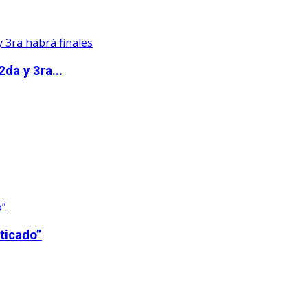
da y 3ra...
ticado”