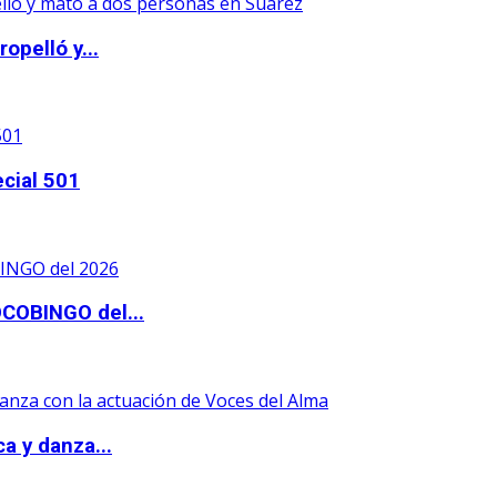
opelló y...
ecial 501
OCOBINGO del...
a y danza...