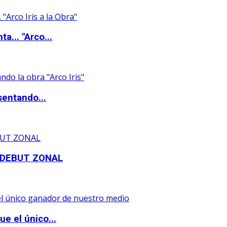
a... "Arco...
sentando...
 DEBUT ZONAL
e el único...