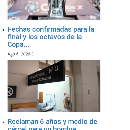
Fechas confirmadas para la
final y los octavos de la
Copa...
Ago 6, 2026
0
Reclaman 6 años y medio de
cárcel para un hombre