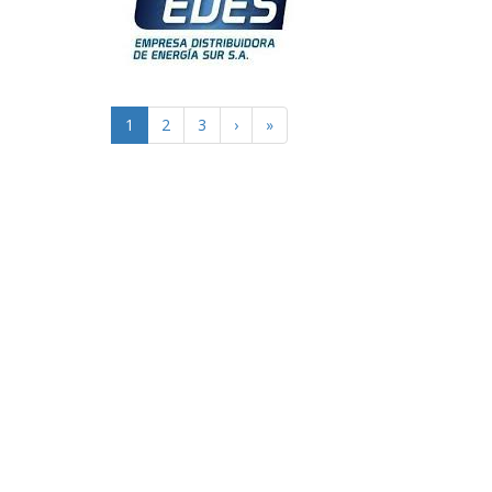
1
2
3
›
»