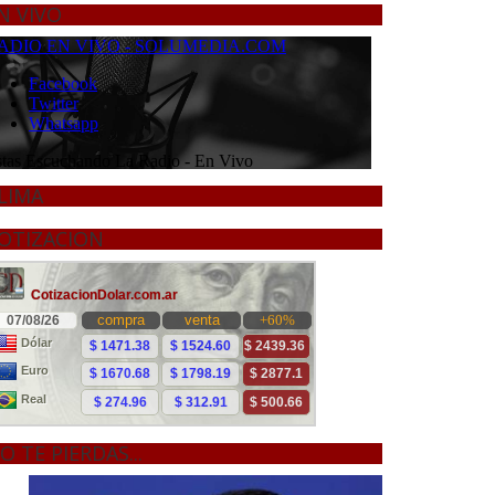
N VIVO
LIMA
OTIZACION
O TE PIERDAS...