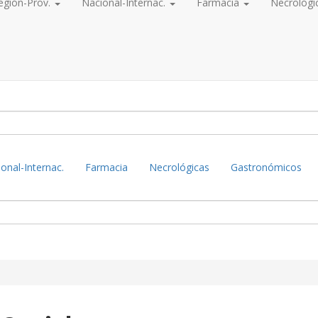
egión-Prov.
Nacional-Internac.
Farmacia
Necrológi
onal-Internac.
Farmacia
Necrológicas
Gastronómicos