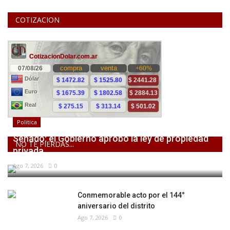
COTIZACION
Politica
Senado: el Gobierno aprobó la ley de propiedad
NO TE PIERDAS...
privada,...
Ago 7, 2026
0
Conmemorable acto por el 144°
aniversario del distrito
Ago 7, 2026
0