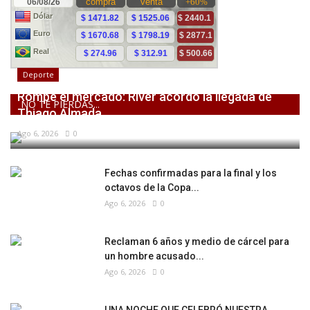
Deporte
Rompe el mercado: River acordó la llegada de
NO TE PIERDAS...
Thiago Almada
Ago 6, 2026
0
Fechas confirmadas para la final y los
octavos de la Copa...
Ago 6, 2026
0
Reclaman 6 años y medio de cárcel para
un hombre acusado...
Ago 6, 2026
0
UNA NOCHE QUE CELEBRÓ NUESTRA