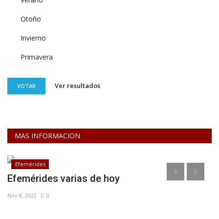
Otoño
Invierno
Primavera
Ver resultados
VOTAR
MAS INFORMACION
Efemérides
Efemérides varias de hoy
C
P
Nov 8, 2022
0
Ma