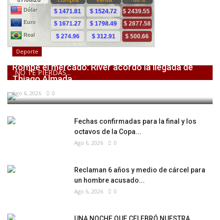
Deporte
Rompe el mercado: River acordó la llegada de
NO TE PIERDAS...
Thiago Almada
Ago 6, 2026
0
Fechas confirmadas para la final y los
octavos de la Copa...
Ago 6, 2026
0
Reclaman 6 años y medio de cárcel para
un hombre acusado...
Ago 6, 2026
0
UNA NOCHE QUE CELEBRÓ NUESTRA