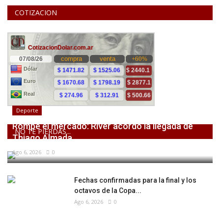
COTIZACION
Deporte
Rompe el mercado: River acordó la llegada de
NO TE PIERDAS...
Thiago Almada
Ago 6, 2026
0
Fechas confirmadas para la final y los
octavos de la Copa...
Ago 6, 2026
0