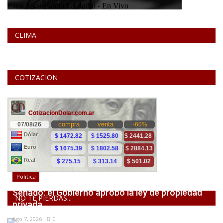
CLIMA
COTIZACION
Politica
Senado: el Gobierno aprobó la ley de propiedad
NO TE PIERDAS...
privada,...
Ago 7, 2026
0