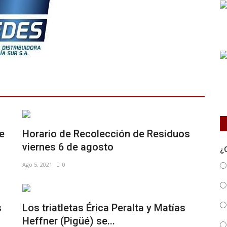
e
Horario de Recolección de Residuos
viernes 6 de agosto⠀
¿
Ago 5, 2021
0
s
Los triatletas Érica Peralta y Matías
Heffner (Pigüé) se...