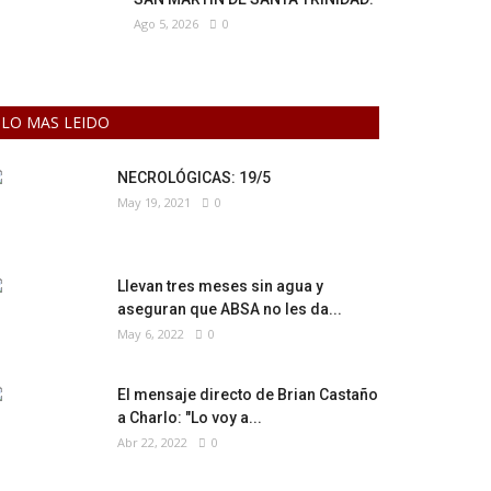
Ago 5, 2026
0
LO MAS LEIDO
NECROLÓGICAS: 19/5
May 19, 2021
0
Llevan tres meses sin agua y
aseguran que ABSA no les da...
May 6, 2022
0
El mensaje directo de Brian Castaño
a Charlo: "Lo voy a...
Abr 22, 2022
0