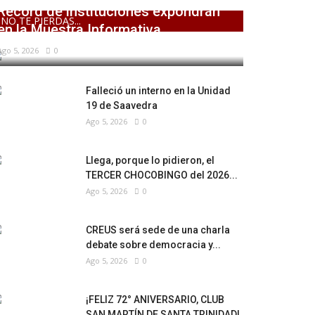
Récord de instituciones expondrán
NO TE PIERDAS...
en la Muestra Informativa...
Ago 5, 2026
0
Falleció un interno en la Unidad
19 de Saavedra
Ago 5, 2026
0
Llega, porque lo pidieron, el
TERCER CHOCOBINGO del 2026...
Ago 5, 2026
0
CREUS será sede de una charla
debate sobre democracia y...
Ago 5, 2026
0
¡FELIZ 72° ANIVERSARIO, CLUB
SAN MARTÍN DE SANTA TRINIDAD!