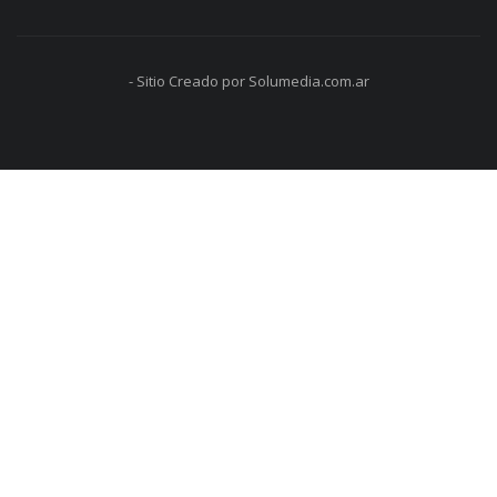
- Sitio Creado por Solumedia.com.ar