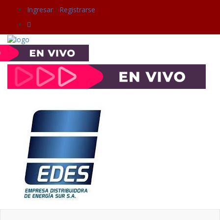
Ingresar
/
Registrarse