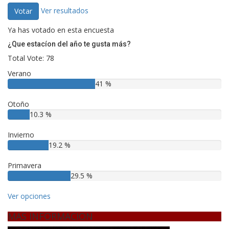
Ver resultados
Votar
Ya has votado en esta encuesta
¿Que estacíon del año te gusta más?
Total Vote: 78
Verano
41 %
Otoño
10.3 %
Invierno
19.2 %
Primavera
29.5 %
Ver opciones
MAS INFORMACION