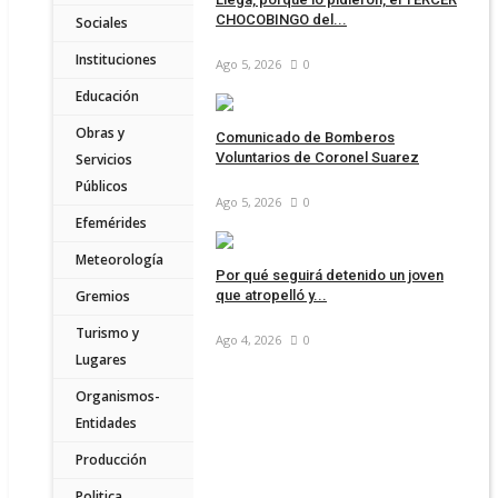
CHOCOBINGO del...
Sociales
Instituciones
Ago 5, 2026
0
Educación
Obras y
Comunicado de Bomberos
Voluntarios de Coronel Suarez
Servicios
Públicos
Ago 5, 2026
0
Efemérides
Meteorología
Por qué seguirá detenido un joven
Gremios
que atropelló y...
Turismo y
Ago 4, 2026
0
Lugares
Organismos-
Entidades
Producción
Politica