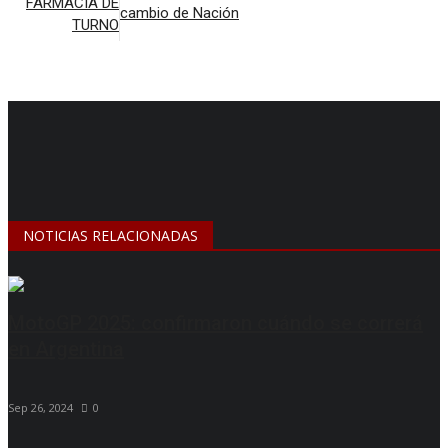
FARMACIA DE
cambio de Nación
TURNO
NOTICIAS RELACIONADAS
MotoGP 2025: confirmaron cuándo se correrá
en Argentina
Sep 26, 2024
0