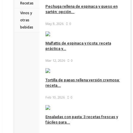
Recetas
Pechuga rellena de espinaca y queso en
sartén: opción...
Vinos y
otras
May 8, 2026
0
bebidas
Malfattis de espinaca y ricota: receta
práctica y...
Mar 12, 2026
0
Tortilla de papas rellena versión cremosa:
receta...
Feb 10, 2026
0
Ensaladas con pasta: 3 recetas frescas y
fáciles para...