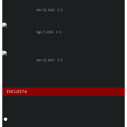
"Lo voy a...
Abr 22, 2022
0
FARMACIA DE TURNO
Ago 7, 2026
0
ALERTA POR LLUVIAS FUERTES
Abr 23, 2021
0
ENCUESTA
¿Que estacíon del año te gusta más?
Verano