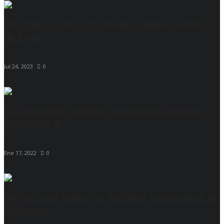
Boca busca otra victoria en su último partido
de local
Jul 24, 2023
0
La pérdida de animales impide a las plantas
adaptarse al...
Ene 17, 2022
0
Una por una, todas las medidas que anunció el
Gobierno...