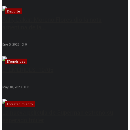
Deporte
Rally Dakar: Moreno Flores dio la nota
argentina de la...
Ene 5, 2023
0
Efemérides
EFEMERIDES: 10/05
May 10, 2023
0
Entretenimiento
La nueva película de Superman estrenó su
esperado tráiler