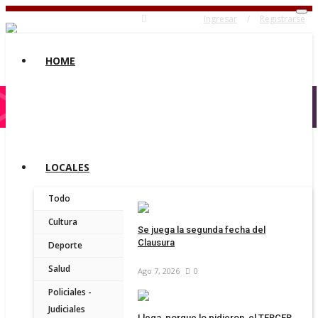
Ingresar
/
Registrarse
HOME
LOCALES
Todo
Cultura
Se juega la segunda fecha del
Clausura
Deporte
Salud
Ago 7, 2026
0
Policiales -
Judiciales
Llega, porque lo pidieron, el TERCER