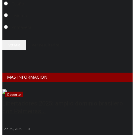
Otoño
Invierno
Primavera
Ver resultados
VOTAR
MAS INFORMACION
Deporte
Libertadores 2025: amplio dominio brasilero
con Palmeiras...
Feb 25, 2025
0