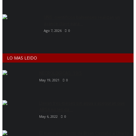
UNS: científicos bahienses realizan un
avance clave para...
Ago 7, 2026
0
LO MAS LEIDO
NECROLÓGICAS: 19/5
May 19, 2021
0
Llevan tres meses sin agua y aseguran que
ABSA no les da...
May 6, 2022
0
El mensaje directo de Brian Castaño a Charlo: