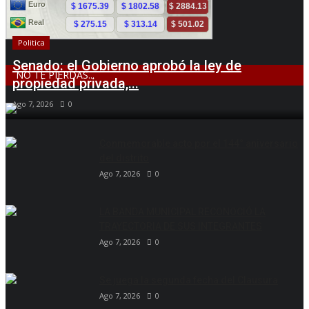
Politica
Senado: el Gobierno aprobó la ley de
NO TE PIERDAS...
propiedad privada,...
Ago 7, 2026
0
Conmemorable acto por el 144° aniversario
del distrito
Ago 7, 2026
0
LA BANDA MUNICIPAL RECONOCIÓ LA
TRAYECTORIA DE SUS INTEGRANTES
Ago 7, 2026
0
Se juega la segunda fecha del Clausura
Ago 7, 2026
0