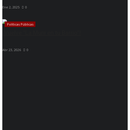
Ene 2, 2025
0
Políticas Públicas
¡Vuelve "La Muni en tu Barrio"!
Abr 23, 2026
0