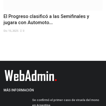
B
Fixture Torneo de Fútbol Femenino “Elisabeth
p
Minnig”
Ab
Sep 22, 2022
0
MÁS INFORMACIÓN
Se confirmó el primer caso de viruela del mono
en Argentina