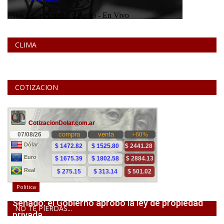
CLIMA
COTIZACION
Politica
Senado: el Gobierno aprobó la ley de propiedad
NO TE PIERDAS...
privada,...