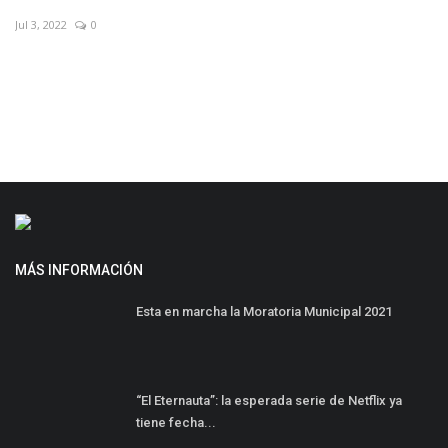
2
0
Ene 11, 2024
MÁS INFORMACIÓN
Esta en marcha la Moratoria Municipal 2021
“El Eternauta”: la esperada serie de Netflix ya
tiene fecha...