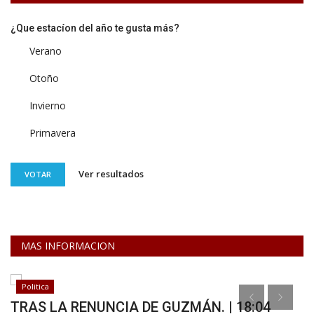
¿Que estacíon del año te gusta más?
Verano
Otoño
Invierno
Primavera
Ver resultados
VOTAR
MAS INFORMACION
ca
Necrológic
 LA RENUNCIA DE GUZMÁN. | 18:04
NECROLO