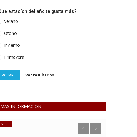
Que estacíon del año te gusta más?
Verano
Otoño
Invierno
Primavera
Ver resultados
VOTAR
MAS INFORMACION
Desarrollo Social
Meteorología