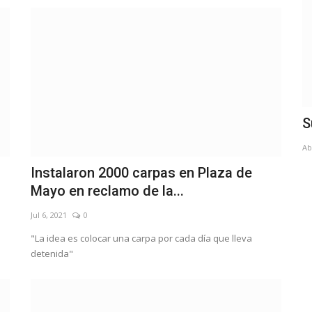
os el
Suárez se suma a “Municipio Donante”
E
d
Abr 24, 2026
0
Di
Instalaron 2000 carpas en Plaza de
Mayo en reclamo de la...
Jul 6, 2021
0
"La idea es colocar una carpa por cada día que lleva
detenida"