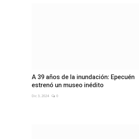
 camiones en la
No habra recoleccion de residu
s...
dia Lunes 01/01
Dic 29, 2023
0
A 39 años de la inundación: Epecuén
estrenó un museo inédito
Dic 3, 2024
0