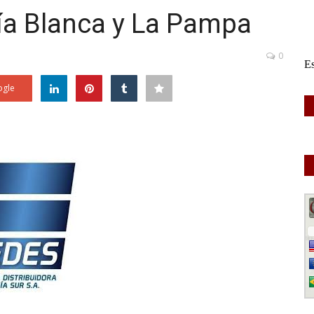
hía Blanca y La Pampa
0
gle