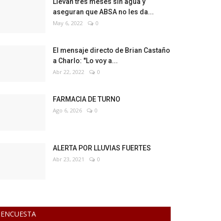
Llevan tres meses sin agua y
aseguran que ABSA no les da...
May 6, 2022
0
El mensaje directo de Brian Castaño
a Charlo: "Lo voy a...
Abr 22, 2022
0
FARMACIA DE TURNO
Ago 6, 2026
0
ALERTA POR LLUVIAS FUERTES
Abr 23, 2021
0
ENCUESTA