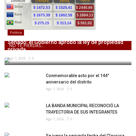
Politica
Senado: el Gobierno aprobó la ley de propiedad
NO TE PIERDAS...
privada,...
Ago 7, 2026
0
Conmemorable acto por el 144°
aniversario del distrito
Ago 7, 2026
0
LA BANDA MUNICIPAL RECONOCIÓ LA
TRAYECTORIA DE SUS INTEGRANTES
Ago 7, 2026
0
Se juega la segunda fecha del Clausura