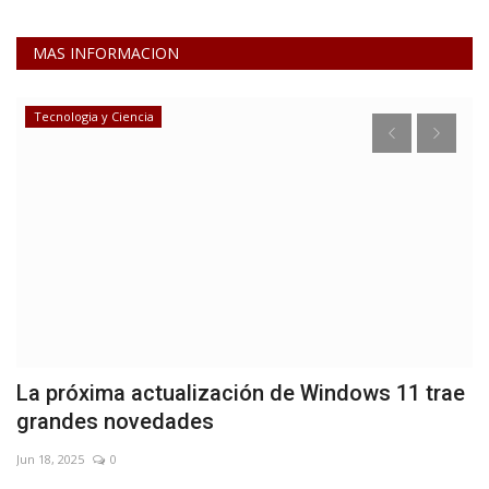
MAS INFORMACION
Tecnologia y Ciencia
La próxima actualización de Windows 11 trae
P
grandes novedades
r
Jun 18, 2025
0
Se