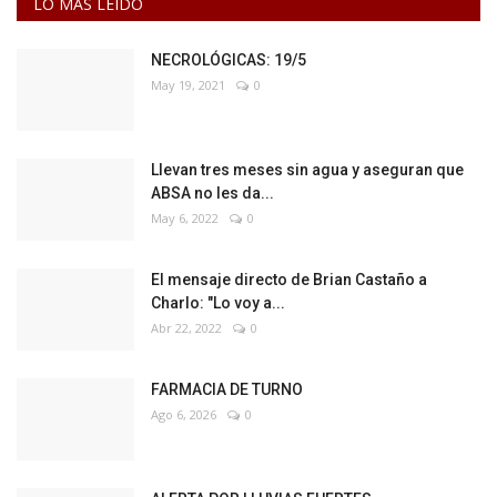
LO MAS LEIDO
NECROLÓGICAS: 19/5
May 19, 2021
0
Llevan tres meses sin agua y aseguran que
ABSA no les da...
May 6, 2022
0
El mensaje directo de Brian Castaño a
Charlo: "Lo voy a...
Abr 22, 2022
0
FARMACIA DE TURNO
Ago 6, 2026
0