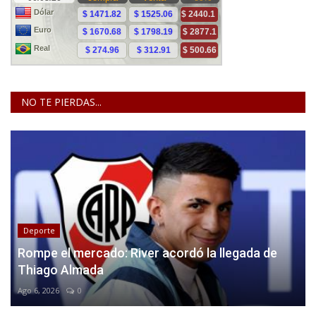
NO TE PIERDAS...
Deporte
Rompe el mercado: River acordó la llegada de
Thiago Almada
Ago 6, 2026
0