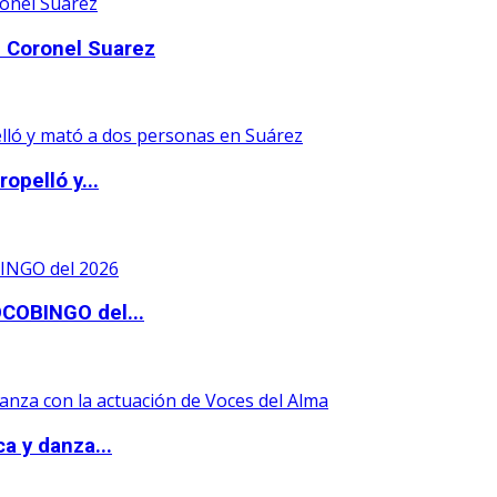
 Coronel Suarez
opelló y...
OCOBINGO del...
a y danza...