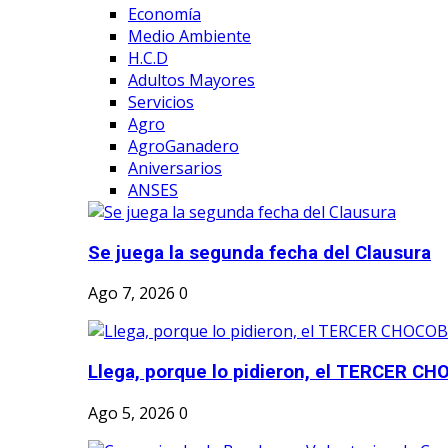
Economía
Medio Ambiente
H.C.D
Adultos Mayores
Servicios
Agro
AgroGanadero
Aniversarios
ANSES
Se juega la segunda fecha del Clausura
Ago 7, 2026
0
Llega, porque lo pidieron, el TERCER CH
Ago 5, 2026
0