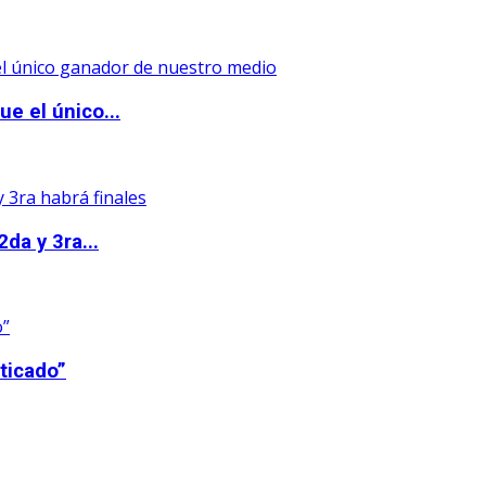
e el único...
da y 3ra...
ticado”