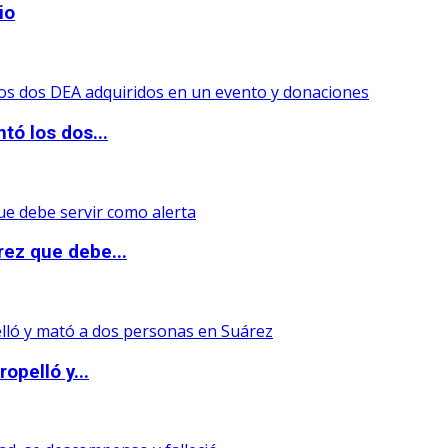
io
tó los dos...
rez que debe...
opelló y...