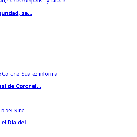
uridad, se...
al de Coronel...
l Dia del...