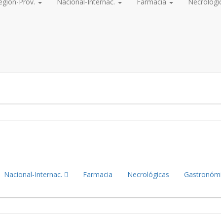
egión-Prov.
Nacional-Internac.
Farmacia
Necrológi
Nacional-Internac.
Farmacia
Necrológicas
Gastronóm