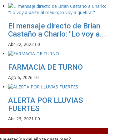
El mensaje directo de Brian
Castaño a Charlo: "Lo voy a...
Abr 22, 2022
0
FARMACIA DE TURNO
Ago 6, 2026
0
ALERTA POR LLUVIAS
FUERTES
Abr 23, 2021
0
ncuesta
ue estacíon del año te gusta más?