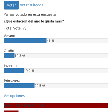
Ver resultados
Votar
Ya has votado en esta encuesta
¿Que estacíon del año te gusta más?
Total Vote: 78
Verano
41 %
Otoño
10.3 %
Invierno
19.2 %
Primavera
29.5 %
Ver opciones
MAS INFORMACION