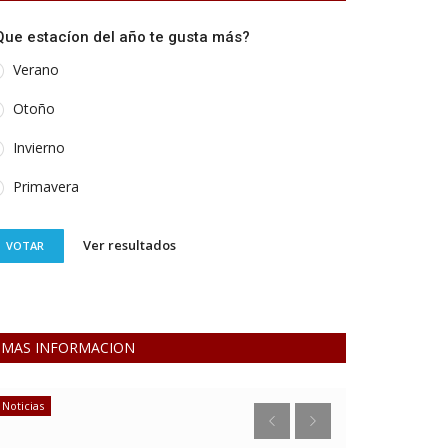
Que estacíon del año te gusta más?
Verano
Otoño
Invierno
Primavera
Ver resultados
VOTAR
MAS INFORMACION
Noticias
Economía