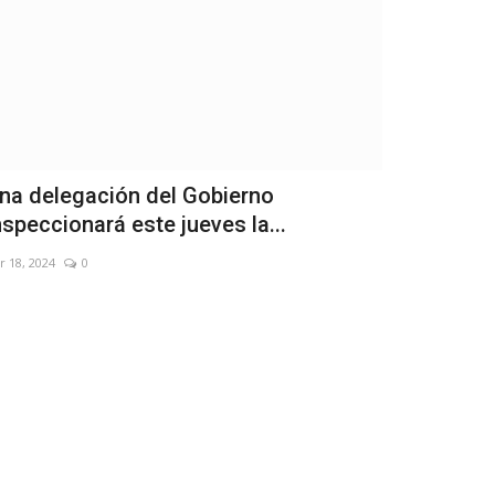
na delegación del Gobierno
Alberto Fe
nspeccionará este jueves la...
financiera 
r 18, 2024
0
Sep 18, 2023
0