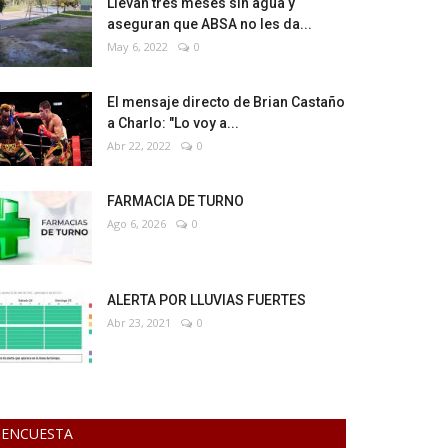
Llevan tres meses sin agua y
aseguran que ABSA no les da...
May 6, 2022
0
El mensaje directo de Brian Castaño
a Charlo: "Lo voy a...
Abr 22, 2022
0
FARMACIA DE TURNO
Ago 6, 2026
0
ALERTA POR LLUVIAS FUERTES
Abr 23, 2021
0
ENCUESTA