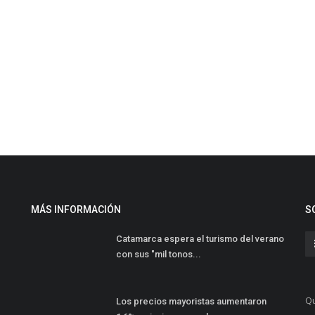
MÁS INFORMACIÓN
S
Catamarca espera el turismo del verano
con sus "mil tonos...
Qu
Los precios mayoristas aumentaron