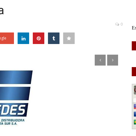
a
0
gle