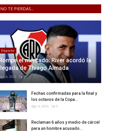
NO TE PIERDAS...
Deporte
Rompe el mercado: River acordó la
llegada de Thiago Almada
Ago 6, 2026
0
Fechas confirmadas para la final y
los octavos de la Copa...
Ago 6, 2026
0
Reclaman 6 años y medio de cárcel
para un hombre acusado...