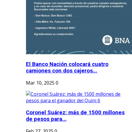
El Banco Nación colocará cuatro
camiones con dos cajeros...
Mar 10, 2025
0
Coronel Suárez: más de 1500 millones
de pesos para...
Feb 27, 2025
0