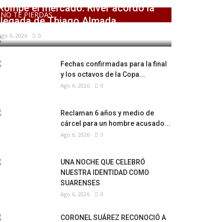
Rompe el mercado: River acordó la
NO TE PIERDAS...
llegada de Thiago Almada
Ago 6, 2026
0
Fechas confirmadas para la final
y los octavos de la Copa...
Ago 6, 2026
0
Reclaman 6 años y medio de
cárcel para un hombre acusado...
Ago 6, 2026
0
UNA NOCHE QUE CELEBRÓ
NUESTRA IDENTIDAD COMO
SUARENSES
Ago 6, 2026
0
CORONEL SUÁREZ RECONOCIÓ A