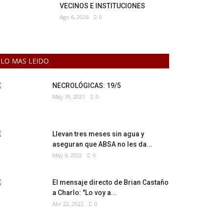
VECINOS E INSTITUCIONES
Ago 6, 2026
0
LO MAS LEIDO
NECROLÓGICAS: 19/5
May 19, 2021
0
Llevan tres meses sin agua y
aseguran que ABSA no les da...
May 6, 2022
0
El mensaje directo de Brian Castaño
a Charlo: "Lo voy a...
Abr 22, 2022
0