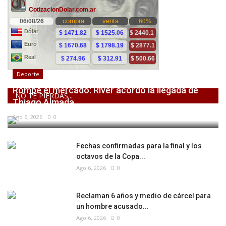
Deporte
Rompe el mercado: River acordó la llegada de
NO TE PIERDAS...
Thiago Almada
Ago 6, 2026
0
Fechas confirmadas para la final y los
octavos de la Copa...
Ago 6, 2026
0
Reclaman 6 años y medio de cárcel para
un hombre acusado...
Ago 6, 2026
0