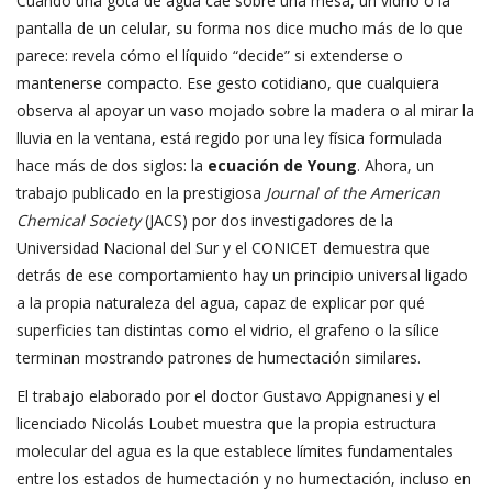
Cuando una gota de agua cae sobre una mesa, un vidrio o la
pantalla de un celular, su forma nos dice mucho más de lo que
parece: revela cómo el líquido “decide” si extenderse o
mantenerse compacto. Ese gesto cotidiano, que cualquiera
observa al apoyar un vaso mojado sobre la madera o al mirar la
lluvia en la ventana, está regido por una ley física formulada
hace más de dos siglos: la
ecuación de Young
. Ahora, un
trabajo publicado en la prestigiosa
Journal of the American
Chemical Society
(JACS) por dos investigadores de la
Universidad Nacional del Sur y el CONICET demuestra que
detrás de ese comportamiento hay un principio universal ligado
a la propia naturaleza del agua, capaz de explicar por qué
superficies tan distintas como el vidrio, el grafeno o la sílice
terminan mostrando patrones de humectación similares.
El trabajo elaborado por el doctor Gustavo Appignanesi y el
licenciado Nicolás Loubet muestra que la propia estructura
molecular del agua es la que establece límites fundamentales
entre los estados de humectación y no humectación, incluso en