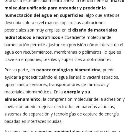
Gracias a este descubrimiento ahora la ciencia tiene un
marco
molecular unificado para entender y predecir la
humectación del agua en superficies
, algo que antes se
describía solo a nivel macroscópico. Las aplicaciones
potenciales son muy amplias: en el
diseño de materiales
hidrofóbicos e hidrofílicos
elcoeficiente molecular de
humectación permite ajustar con precisión cómo interactúa el
agua con recubrimientos, membranas o polímeros, lo que es
clave en empaques, textiles y superficies autolimpiantes.
Por su parte, en
nanotecnología y biomedicina,
puede
ayudar a predecir cuándo el agua llenará o vaciará espacios,
optimizando sensores, transportadores de fármacos y
materiales biomiméticos. En la
energía y su
almacenamiento
, la comprensión molecular de la adhesión y
cavitación puede mejorar electrodos en baterías acuosas,
sistemas de separación y tecnologías de captura de energía
basadas en interfaces líquidas.
A su vez, en las
ciencias ambientales
s
aber cómo el agua