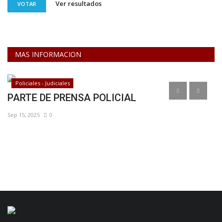
Ver resultados
VOTAR
MAS INFORMACION
Policiales - Judiciales
s
PARTE DE PRENSA POLICIAL
L
e
Sep 15, 2025
0
Di