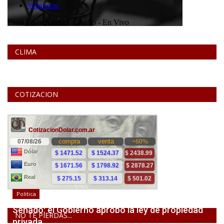
CLIMA
COTIZACION
Politica
Senado: el Gobierno aprobó la ley de propiedad
NO TE PIERDAS...
privada,...