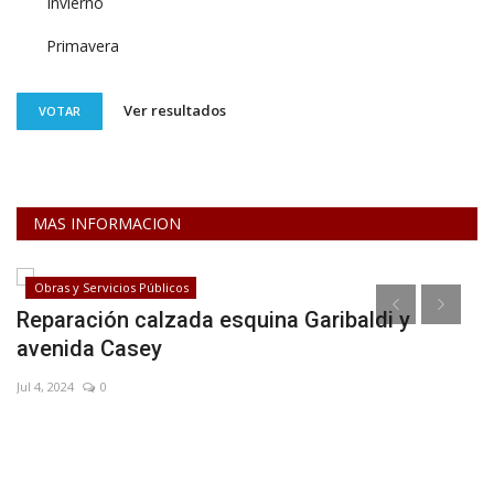
Invierno
Primavera
Ver resultados
VOTAR
MAS INFORMACION
Obras y Servicios Públicos
Reparación calzada esquina Garibaldi y
F
avenida Casey
o
Jul 4, 2024
0
Ag