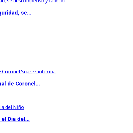
uridad, se...
al de Coronel...
l Dia del...