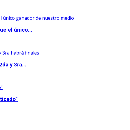
e el único...
da y 3ra...
ticado”