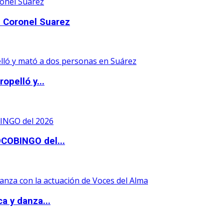
 Coronel Suarez
opelló y...
OCOBINGO del...
a y danza...