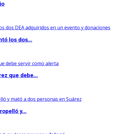
io
tó los dos...
rez que debe...
opelló y...