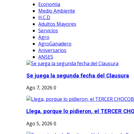
Economía
Medio Ambiente
H.C.D
Adultos Mayores
Servicios
Agro
AgroGanadero
Aniversarios
ANSES
Se juega la segunda fecha del Clausura
Ago 7, 2026
0
Llega, porque lo pidieron, el TERCER CH
Ago 5, 2026
0