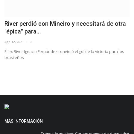
River perdió con Mineiro y necesitará de otra
¡
"épica" para...
p
Ago 12, 2021
0
Di
El ex River Ignacio Fernández convirtió el gol de la victoria para los
brasileños
MÁS INFORMACIÓN
Trenes Argentinos Cargas comenzó a despachar