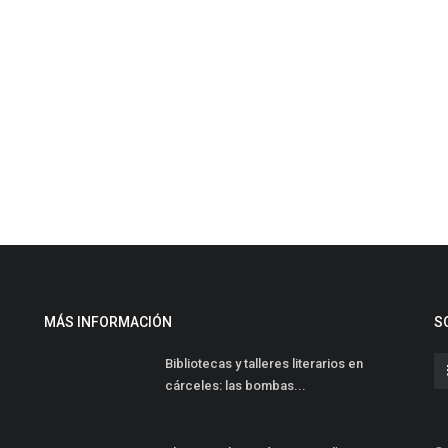
MÁS INFORMACIÓN
S
Bibliotecas y talleres literarios en
cárceles: las bombas...