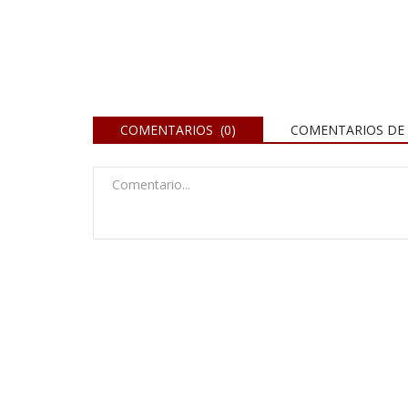
COMENTARIOS (0)
COMENTARIOS DE 
al Consumidor
Silla de ruedas para que un adu
pueda movilizarse.
Dic 3, 2021
0
leración en el rubro
imentó un aumento del