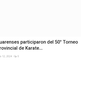
uarenses participaron del 50° Torneo
Chocan de 
rovincial de Karate...
que frenó y
o 12, 2024
0
May 24, 2024
0