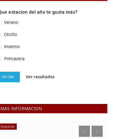
Que estacíon del año te gusta más?
Verano
Otoño
Invierno
Primavera
Ver resultados
VOTAR
MAS INFORMACION
Deporte
Policiales y Judi