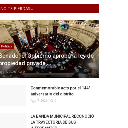
NO TE PIERDAS...
Politica
Senado: el Gobierno aprobó la ley de
propiedad privada,...
Ago 7, 2026
0
Conmemorable acto por el 144°
aniversario del distrito
Ago 7, 2026
0
LA BANDA MUNICIPAL RECONOCIÓ
LA TRAYECTORIA DE SUS