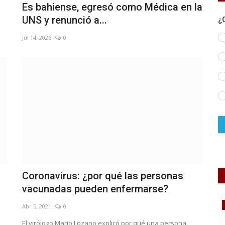
Es bahiense, egresó como Médica en la
UNS y renunció a...
¿
Jul 14, 2026
0
Coronavirus: ¿por qué las personas
vacunadas pueden enfermarse?
Cultura
Abr 5, 2021
0
El virólogo Mario Lozano explicó por qué una persona