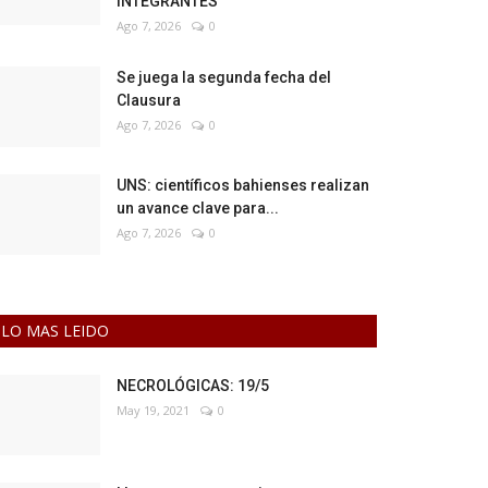
INTEGRANTES
Ago 7, 2026
0
Se juega la segunda fecha del
Clausura
Ago 7, 2026
0
UNS: científicos bahienses realizan
un avance clave para...
Ago 7, 2026
0
LO MAS LEIDO
NECROLÓGICAS: 19/5
May 19, 2021
0