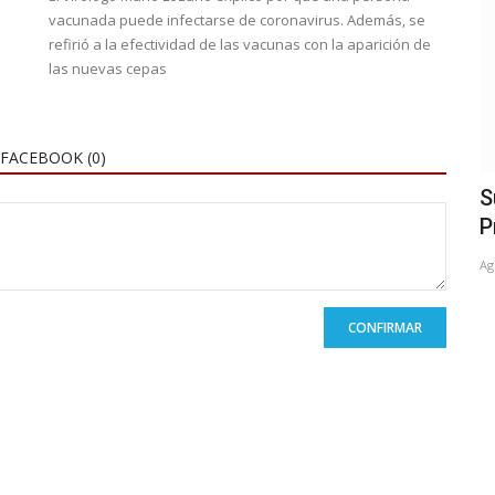
vacunada puede infectarse de coronavirus. Además, se
refirió a la efectividad de las vacunas con la aparición de
las nuevas cepas
FACEBOOK (
0
)
lto
Miles de suarenses disfrutaron de la 6°
S
edición de Suárez...
P
Dic 20, 2022
0
Ag
CONFIRMAR