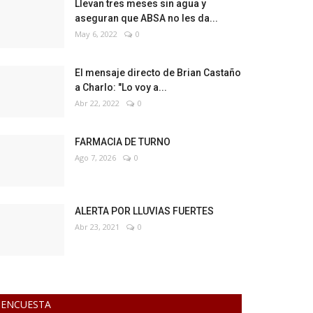
Llevan tres meses sin agua y
aseguran que ABSA no les da...
May 6, 2022
0
El mensaje directo de Brian Castaño
a Charlo: "Lo voy a...
Abr 22, 2022
0
FARMACIA DE TURNO
Ago 7, 2026
0
ALERTA POR LLUVIAS FUERTES
Abr 23, 2021
0
ENCUESTA