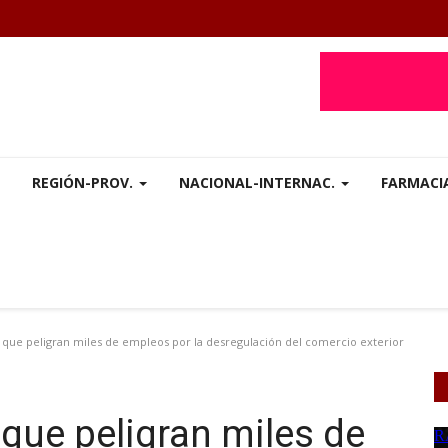
REGIÓN-PROV.
NACIONAL-INTERNAC.
FARMACI
que peligran miles de empleos por la desregulación del comercio exterior
que peligran miles de