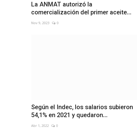
La ANMAT autorizó la
comercialización del primer aceite...
Nov 9, 2023
0
Según el Indec, los salarios subieron
54,1% en 2021 y quedaron...
Educación
Abr 1, 2022
0