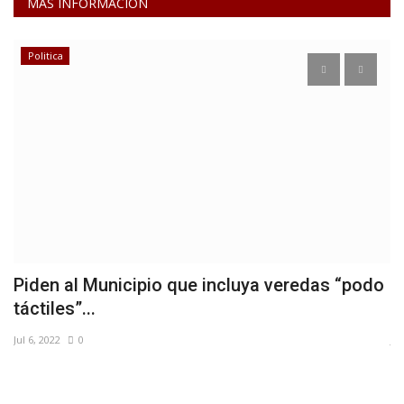
MAS INFORMACION
Politica
Piden al Municipio que incluya veredas “podo
M
táctiles”...
a
Jul 6, 2022
0
Jul