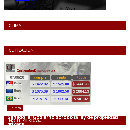
CLIMA
COTIZACION
Politica
Senado: el Gobierno aprobó la ley de propiedad
NO TE PIERDAS...
privada,...