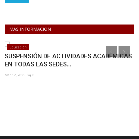
MAS INFORMACION
Educación
SUSPENSIÓN DE ACTIVIDADES ACADÉMICAS
H
EN TODAS LAS SEDES...
c
Mar 12, 2025
0
Ab