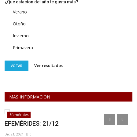
¿Que estacíon del año te gusta más?
Verano
Otoño
Invierno
Primavera
Ver resultados
VOTAR
MAS INFORMACION
Efemérides
EFEMÉRIDES: 21/12
C
B
Dic 21, 2021
0