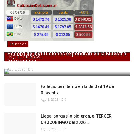
Educacion
Récord de instituciones expondrán en la Muestra
NO TE PIERDAS...
Informativa...
Ago 5, 2026
0
Falleció un interno en la Unidad 19 de
Saavedra
Ago 5, 2026
0
Llega, porque lo pidieron, el TERCER
CHOCOBINGO del 2026...
Ago 5, 2026
0