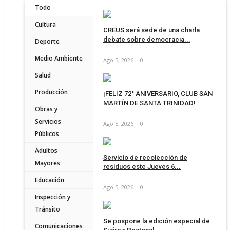
Todo
Cultura
CREUS será sede de una charla
debate sobre democracia...
Deporte
Medio Ambiente
Ago 5, 2026
0
Salud
Producción
¡FELIZ 72° ANIVERSARIO, CLUB SAN
MARTÍN DE SANTA TRINIDAD!
Obras y
Servicios
Ago 5, 2026
0
Públicos
Adultos
Servicio de recolección de
Mayores
residuos este Jueves 6...
Educación
Ago 5, 2026
0
Inspección y
Tránsito
Se pospone la edición especial de
Comunicaciones