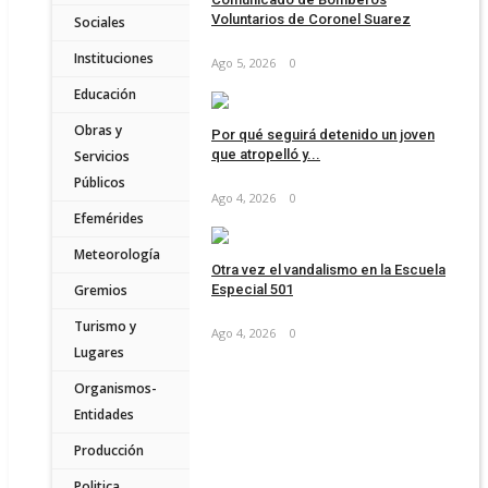
Voluntarios de Coronel Suarez
Sociales
Instituciones
Ago 5, 2026
0
Educación
Obras y
Por qué seguirá detenido un joven
que atropelló y...
Servicios
Públicos
Ago 4, 2026
0
Efemérides
Meteorología
Otra vez el vandalismo en la Escuela
Gremios
Especial 501
Turismo y
Ago 4, 2026
0
Lugares
Organismos-
Entidades
Producción
Politica