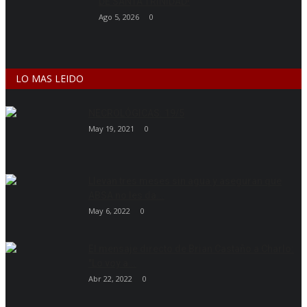
DE SANTA TRINIDAD!
Ago 5, 2026
0
LO MAS LEIDO
NECROLÓGICAS: 19/5
May 19, 2021
0
Llevan tres meses sin agua y aseguran que
ABSA no les da...
May 6, 2022
0
El mensaje directo de Brian Castaño a Charlo:
"Lo voy a...
Abr 22, 2022
0