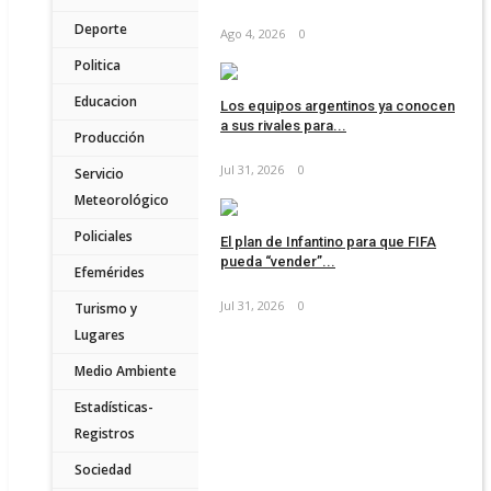
Deporte
Ago 4, 2026
0
Politica
Educacion
Los equipos argentinos ya conocen
a sus rivales para...
Producción
Jul 31, 2026
0
Servicio
Meteorológico
Policiales
El plan de Infantino para que FIFA
pueda “vender”...
Efemérides
Jul 31, 2026
0
Turismo y
Lugares
Medio Ambiente
Estadísticas-
Registros
Sociedad