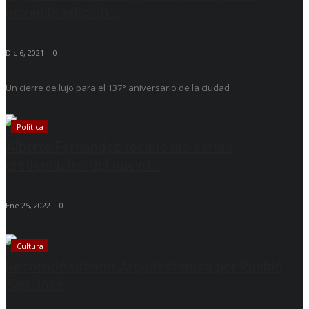
increíble edición...
Dic 6, 2021
0
Un cierre de lujo para el 137° aniversario de la ciudad
Politica
Alberto Fernández recibió las cartas
credenciales del nuevo...
Ene 25, 2022
0
Cultura
Recorrido Urbano Arquitectónico por Pueblo
San José