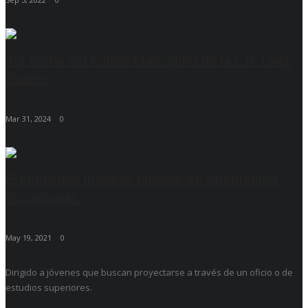
4ta fecha del Fútbol Masculino de la L.R. Cnel.
Suárez
Mar 31, 2024
0
El Municipio impulsa talleres de Orientación
Vocacional...
May 19, 2021
0
Dirigido a jóvenes que buscan proyectarse a través de un oficio o de
estudios superiores.