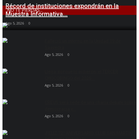
Récord de instituciones expondrán en la
NO TE PIERDAS...
Muestra Informativa...
Ago 5, 2026
0
Falleció un interno en la Unidad 19 de
Saavedra
Ago 5, 2026
0
Llega, porque lo pidieron, el TERCER
CHOCOBINGO del 2026...
Ago 5, 2026
0
CREUS será sede de una charla debate sobre
democracia y...
Ago 5, 2026
0
¡FELIZ 72° ANIVERSARIO, CLUB SAN MARTÍN