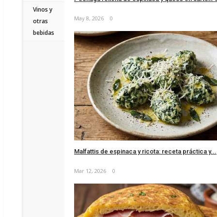
Vinos y
May 8, 2026
0
otras
bebidas
Malfattis de espinaca y ricota: receta práctica y...
Mar 12, 2026
0