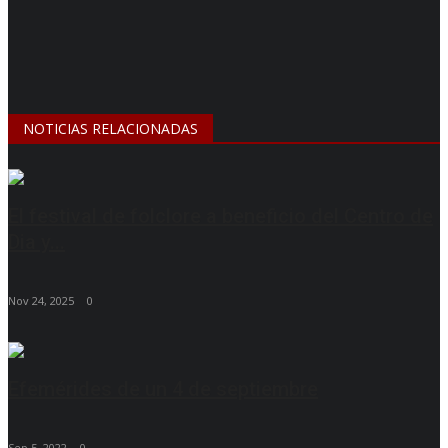
NOTICIAS RELACIONADAS
El festival de folclore a beneficio del Centro de
Dia y...
Nov 24, 2025
0
Efemérides de un 4 de septiembre
Sep 5, 2022
0