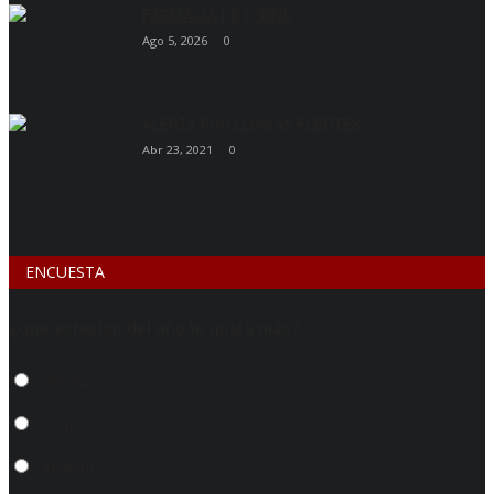
FARMACIA DE TURNO
Ago 5, 2026
0
ALERTA POR LLUVIAS FUERTES
Abr 23, 2021
0
ENCUESTA
¿Que estacíon del año te gusta más?
Verano
Otoño
Invierno