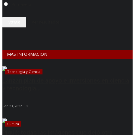
Primavera
Ver resultados
VOTAR
MAS INFORMACION
Tecnologia y Ciencia
Lanzan plan de apoyo e inversiones en ciencia
y tecnología...
Feb 23, 2022
0
Cultura
Pigüé: todas las imágenes que dejó otra