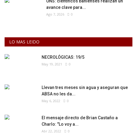
UNS: científicos bahienses realizan un
avance clave para...
Ago 7, 2026
0
LO MAS LEIDO
NECROLÓGICAS: 19/5
May 19, 2021
0
Llevan tres meses sin agua y aseguran que
ABSA no les da...
May 6, 2022
0
El mensaje directo de Brian Castaño a
Charlo: "Lo voy a...
Abr 22, 2022
0