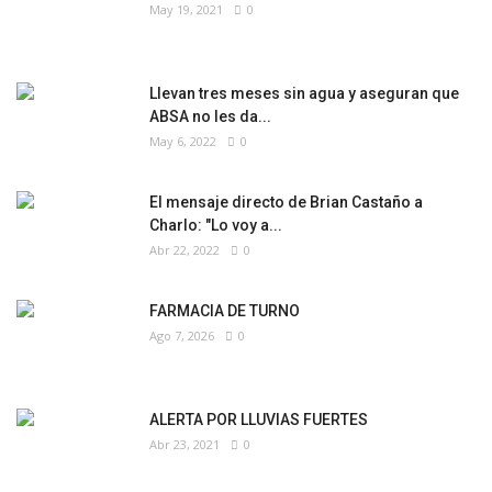
May 19, 2021
0
Llevan tres meses sin agua y aseguran que
ABSA no les da...
May 6, 2022
0
El mensaje directo de Brian Castaño a
Charlo: "Lo voy a...
Abr 22, 2022
0
FARMACIA DE TURNO
Ago 7, 2026
0
ALERTA POR LLUVIAS FUERTES
Abr 23, 2021
0