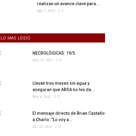
realizan un avance clave para...
Ago 7, 2026
0
LO MAS LEIDO
NECROLÓGICAS: 19/5
May 19, 2021
0
Llevan tres meses sin agua y
aseguran que ABSA no les da...
May 6, 2022
0
El mensaje directo de Brian Castaño
a Charlo: "Lo voy a...
Abr 22, 2022
0