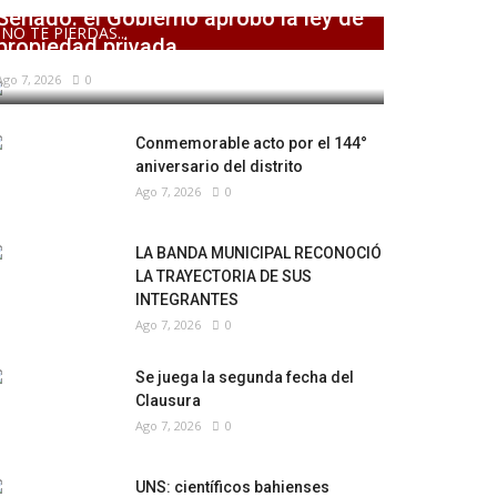
Senado: el Gobierno aprobó la ley de
NO TE PIERDAS...
propiedad privada,...
Ago 7, 2026
0
Conmemorable acto por el 144°
aniversario del distrito
Ago 7, 2026
0
LA BANDA MUNICIPAL RECONOCIÓ
LA TRAYECTORIA DE SUS
INTEGRANTES
Ago 7, 2026
0
Se juega la segunda fecha del
Clausura
Ago 7, 2026
0
UNS: científicos bahienses