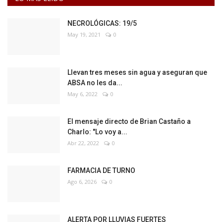
NECROLÓGICAS: 19/5
May 19, 2021
0
Llevan tres meses sin agua y aseguran que
ABSA no les da...
May 6, 2022
0
El mensaje directo de Brian Castaño a
Charlo: "Lo voy a...
Abr 22, 2022
0
FARMACIA DE TURNO
Ago 6, 2026
0
ALERTA POR LLUVIAS FUERTES