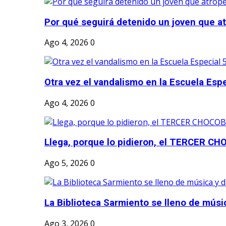
Por qué seguirá detenido un joven que atr
Ago 4, 2026
0
Otra vez el vandalismo en la Escuela Esp
Ago 4, 2026
0
Llega, porque lo pidieron, el TERCER CH
Ago 5, 2026
0
La Biblioteca Sarmiento se lleno de músic
Ago 3, 2026
0