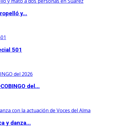
opelló y...
ecial 501
OCOBINGO del...
a y danza...