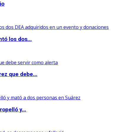
io
tó los dos...
rez que debe...
opelló y...