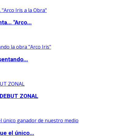
a... "Arco...
sentando...
 DEBUT ZONAL
e el único...