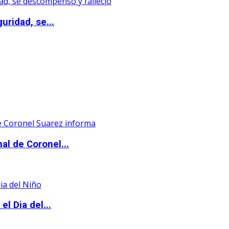
uridad, se...
al de Coronel...
l Dia del...