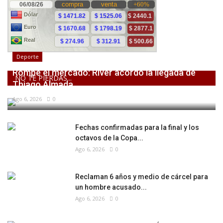
Deporte
Rompe el mercado: River acordó la llegada de
NO TE PIERDAS...
Thiago Almada
Ago 6, 2026
0
Fechas confirmadas para la final y los
octavos de la Copa...
Ago 6, 2026
0
Reclaman 6 años y medio de cárcel para
un hombre acusado...
Ago 6, 2026
0